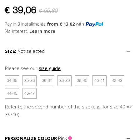
€
39,06
€ 55,80
Pay in 3 installments
from € 13,02
with
No interest.
Learn more
SIZE:
Not selected
Please see our
size guide
34-35
35-36
36-37
38-39
39-40
40-41
42-43
44-45
46-47
Refer to the second number of the size (e.g., for size 40 =>
39/40).
PERSONALIZE COLOUR
Pink