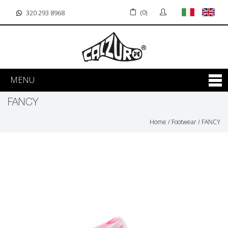
(0)
320 293 8968
MENU
FANCY
Home
/
Footwear
/
FANCY