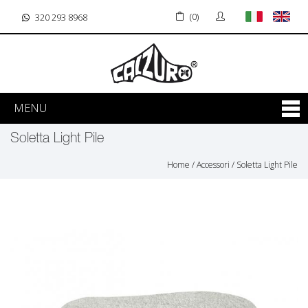
(0)
320 293 8968
MENU
Soletta Light Pile
Home
/
Accessori
/
Soletta Light Pile