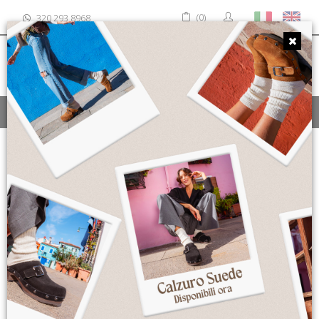
(0)
320 293 8968
MENU