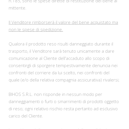
n.185, sono le spese dirette di restituzione del bene al
mittente.
Il Venditore rimborserà il valore del bene acquistato ma
non le spese di spedizione.
Qualora il prodotto reso risulti danneggiato durante il
trasporto, il Venditore sarà tenuto unicamente a dare
comunicazione al Cliente dell'accaduto allo scopo di
consentirgli di sporgere tempestivamente denuncia nei
confronti del corriere da lui scelto, nei confronti del
quale (e/o della relativa compagnia assicurativa) rivalersi;
BIHOS S.R.L. non risponde in nessun modo per
danneggiamenti o furti o smarrimenti di prodotti oggetto
di reso; ogni relativo rischio resta pertanto ad esclusivo
carico del Cliente.