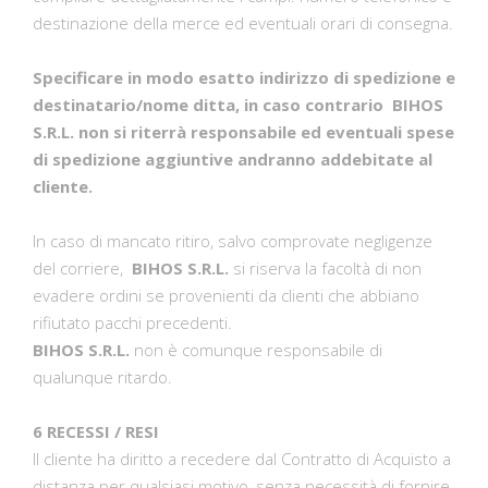
destinazione della merce ed eventuali orari di consegna.
Specificare in modo esatto indirizzo di spedizione e
destinatario/nome ditta, in caso contrario BIHOS
S.R.L. non si riterrà responsabile ed eventuali spese
di spedizione aggiuntive andranno addebitate al
cliente.
In caso di mancato ritiro, salvo comprovate negligenze
del corriere,
BIHOS S.R.L.
si riserva la facoltà di non
evadere ordini se provenienti da clienti che abbiano
rifiutato pacchi precedenti.
BIHOS S.R.L.
non è comunque responsabile di
qualunque ritardo.
6 RECESSI / RESI
Il cliente ha diritto a recedere dal Contratto di Acquisto a
distanza per qualsiasi motivo, senza necessità di fornire