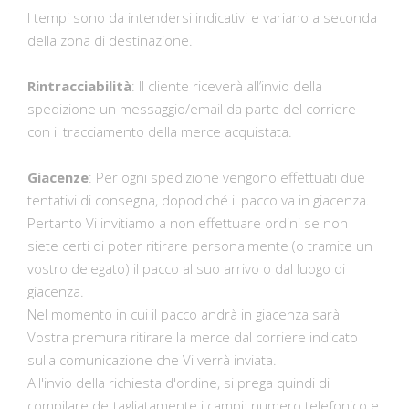
I tempi sono da intendersi indicativi e variano a seconda
della zona di destinazione.
Rintracciabilità
: Il cliente riceverà all’invio della
spedizione un messaggio/email da parte del corriere
con il tracciamento della merce acquistata.
Giacenze
: Per ogni spedizione vengono effettuati due
tentativi di consegna, dopodiché il pacco va in giacenza.
Pertanto Vi invitiamo a non effettuare ordini se non
siete certi di poter ritirare personalmente (o tramite un
vostro delegato) il pacco al suo arrivo o dal luogo di
giacenza.
Nel momento in cui il pacco andrà in giacenza sarà
Vostra premura ritirare la merce dal corriere indicato
sulla comunicazione che Vi verrà inviata.
All'invio della richiesta d'ordine, si prega quindi di
compilare dettagliatamente i campi: numero telefonico e