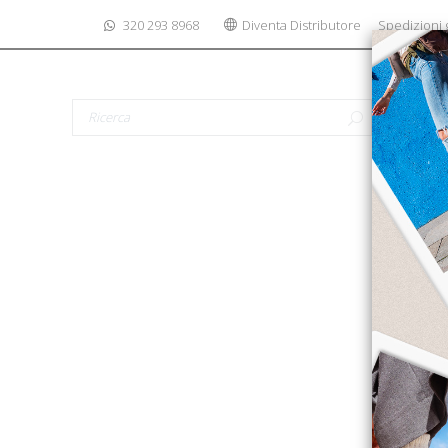
320 293 8968
Diventa Distributore
Spedizioni g
CALZ
No