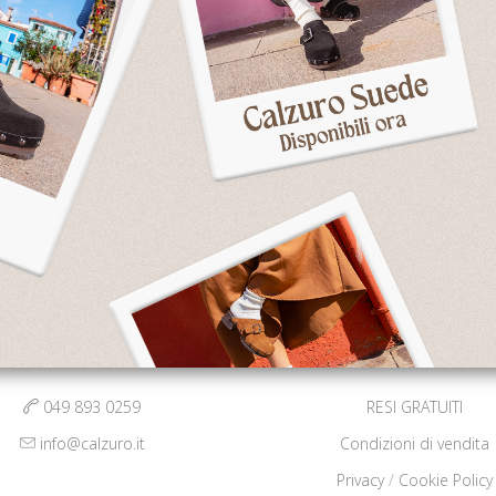
DUTTORE UFFICIALE
CONSEGNA RAPI
ltre 35 anni Bihos produce
Paga con carta di credito / 
Calzuro®.I primi zoccoli
entro le 12:00 e il tuo or
sionali in materiale plastico
verrà spedito il pomeriggio
al mondo.
(nei giorni lavorativi)
CONTATTI
CONDIZIONI
049 893 0259
RESI GRATUITI
info@calzuro.it
Condizioni di vendita
Privacy
/
Cookie Policy