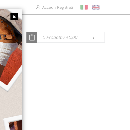
Accedi / Registrati
0
Prodotti / €
0,00
ATTI
ine
!