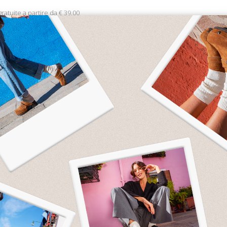
ratuite a partire da € 39.00
ATURE
ACCESSORI
HAPPY SOCKS
CONT
Il tuo carrello è vuoto.
n hai inserito alcun prodotto nel carrello. Visita il nostro
shop onl